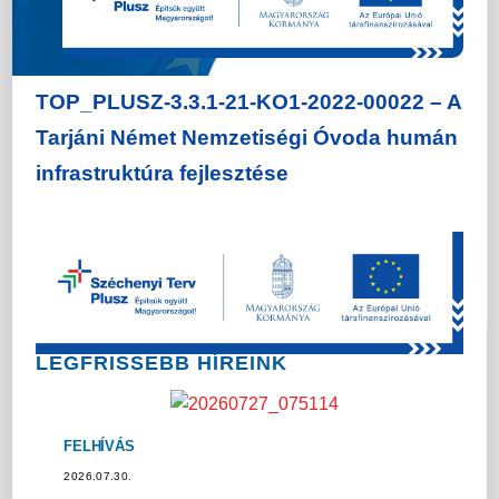
TOP_PLUSZ-3.3.1-21-KO1-2022-00022 – A
Tarjáni Német Nemzetiségi Óvoda humán
infrastruktúra fejlesztése
LEGFRISSEBB HÍREINK
FELHÍVÁS
P
2026.07.30.
2