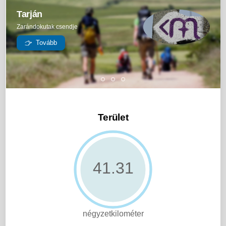
Tarján
Zarándokutak csendje
Tovább
Terület
42.13
négyzetkilométer