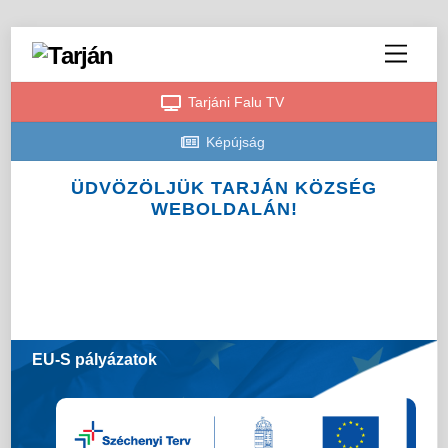
M
e
n
u
Tarjáni Falu TV
Képújság
ÜDVÖZÖLJÜK TARJÁN KÖZSÉG
WEBOLDALÁN!
EU-S pályázatok