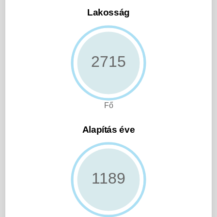
Lakosság
2768
Fő
Alapítás éve
1213